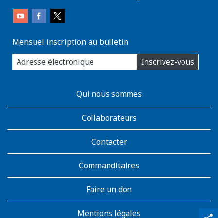
Mensuel inscription au bulletin
enter
Inscrivez-vous
you
email
address:
AboutKidsHealth
Qui nous sommes
Learn
More
Collaborateurs
Contacter
Commanditaires
Faire un don
Mentions légales
qr_code_scanner
content_copy