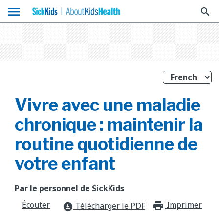
menu
search
Vivre avec une maladie
chronique : maintenir la
routine quotidienne de
votre enfant
Par le personnel de SickKids
Écouter
Imprimer
print_f
Télécharger le PDF
download_for_offline