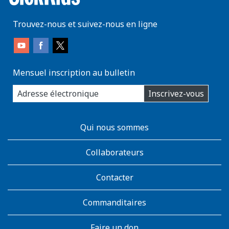
Trouvez-nous et suivez-nous en ligne
Mensuel inscription au bulletin
enter
Inscrivez-vous
you
email
address:
AboutKidsHealth
Qui nous sommes
Learn
More
Collaborateurs
Contacter
Commanditaires
Faire un don