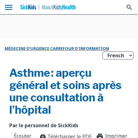
menu
search
MÉDECINE D’URGENCE CARREFOUR D'INFORMATION
Asthme : aperçu
général et soins après
une consultation à
l’hôpital
Par le personnel de SickKids
Écouter
Imprimer
print_f
Télécharger le PDF
download_for_offline