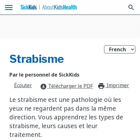
menu
search
Strabisme
Par le personnel de SickKids
Écouter
Imprimer
print_f
Télécharger le PDF
download_for_offline
Le strabisme est une pathologie où les
yeux ne regardent pas dans la même
direction. Vous apprendrez les types de
strabisme, leurs causes et leur
traitement.