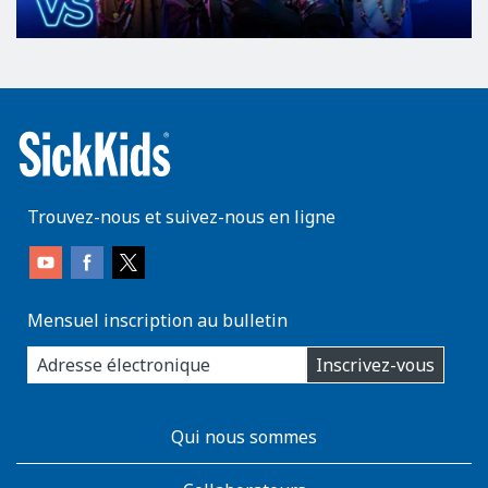
Trouvez-nous et suivez-nous en ligne
Mensuel inscription au bulletin
enter
Inscrivez-vous
you
email
address:
AboutKidsHealth
Qui nous sommes
Learn
More