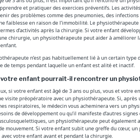
âgé de 3 ans ou plus, il est important qu’il rencontre un phy
pprendre et pratiquer des exercices préventifs. Les activit
venir des problèmes comme des pneumonies, des infections p
e faiblesse en raison de l’immobilité. Le physiothérapeute 
 termes d’activités après la chirurgie. Si votre enfant dével
une chirurgie, un physiothérapeute peut aider à améliorer l
enfant.
othérapeute n’est pas habituellement lié à un certain type 
e de temps pendant laquelle un enfant est alité et inactif.
 votre enfant pourrait-il rencontrer un phys
x, si votre enfant est âgé de 3 ans ou plus, vous et votre e
visite préopératoire avec un physiothérapeute. Si, après u
es respiratoires, le médecin vous acheminera vers un phys
esoins de développement ou qu’il manifeste d’autres signe
sculosquelettiques, un physiothérapeute peut également ai
de mouvement. Si votre enfant subit une greffe du cœur, un
 avec votre enfant avant et pendant la chirurgie.