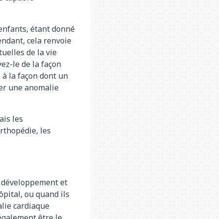
 enfants, étant donné
endant, cela renvoie
uelles de la vie
yez-le de la façon
l à la façon dont un
iger une anomalie
ais les
rthopédie, les
u développement et
ôpital, ou quand ils
alie cardiaque
également être le