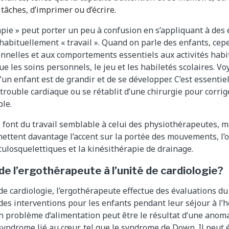
 tâches, d’imprimer ou d’écrire.
pie » peut porter un peu à confusion en s’appliquant à des
 habituellement « travail ». Quand on parle des enfants, cep
onnelles et aux comportements essentiels aux activités habit
ue les soins personnels, le jeu et les habiletés scolaires. Vo
 d’un enfant est de grandir et de se développer. C’est essentie
n trouble cardiaque ou se rétablit d’une chirurgie pour corr
le.
font du travail semblable à celui des physiothérapeutes, m
ttent davantage l’accent sur la portée des mouvements, l’o
losquelettiques et la kinésithérapie de drainage.
 de l’ergothérapeute à l’unité de cardiologie?
e cardiologie, l’ergothérapeute effectue des évaluations d
 des interventions pour les enfants pendant leur séjour à l’h
Un problème d’alimentation peut être le résultat d’une anom
syndrome lié au cœur, tel que le syndrome de Down. Il peut 