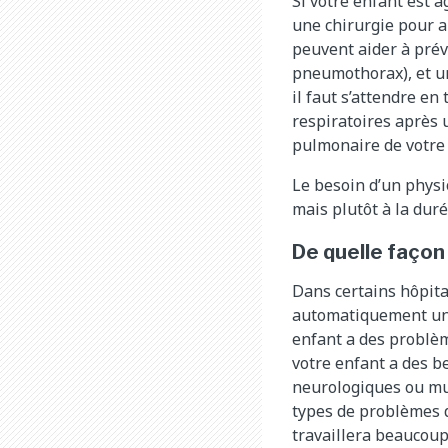
Si votre enfant est 
une chirurgie pour a
peuvent aider à pré
pneumothorax), et un
il faut s’attendre en
respiratoires après 
pulmonaire de votre 
Le besoin d’un physi
mais plutôt à la duré
De quelle façon
Dans certains hôpitau
automatiquement une 
enfant a des problèm
votre enfant a des b
neurologiques ou mu
types de problèmes 
travaillera beaucoup