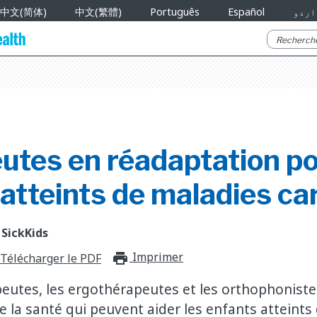
中文(简体)
中文(繁體)
Português
Español
اردو
utes en réadaptation po
atteints de maladies ca
 SickKids
Imprimer
print_for_offli
Télécharger le PDF
eutes, les ergothérapeutes et les orthophoniste
e la santé qui peuvent aider les enfants atteints