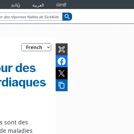
தமிழ்
العربية
ਪੰਜਾਬੀ
search
qr_code_scanner
ur des
rdiaques
content_copy
ne
s sont des
 de maladies