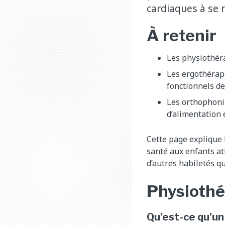
cardiaques à se r
À retenir
Les physiothéra
Les ergothérap
fonctionnels de 
Les orthophonis
d’alimentation e
Cette page explique l
santé aux enfants a
d’autres habiletés q
Physioth
Qu’est-ce qu’u