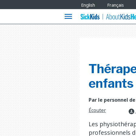
Site
English
Français
Languages
menu
Thérape
enfants 
Par le personnel de
Écouter
download_for_offline
Les physiothérap
professionnels d