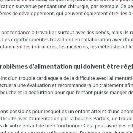
ication survenue pendant une chirurgie, par exemple. Ce p
lèmes de développement, qui peuvent également être liés à
ont tendance à travailler surtout avec des bébés, mais ils 
. Les ergothérapeutes travaillent en collaboration avec d’
otamment les infirmières, les médecins, les diététistes et le
problèmes d’alimentation qui doivent être rég
int d’un trouble cardiaque a de la difficulté avec l’alimentat
ectuera une évaluation et recommandera un traitement afin
 bouche et la déglutition pour que l’enfant puisse manger de
aisons possibles pour lesquelles un enfant atteint d’une ano
ifficulté avec l’alimentation par la bouche. Parfois, un trou
de votre enfant de bien fonctionner. Cela peut avoir des eff
 enfant et de recevoir suffisamment d’oxygène, tous deux né