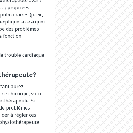
siothérapeute avant
és appropriées
ulmonaires (p. ex.,
expliquera ce à quoi
oppe des problèmes
a fonction
de trouble cardiaque,
iothérapeute?
nfant aurez
ne chirurgie, votre
iothérapeute. Si
s de problèmes
der à régler ces
 physiothérapeute