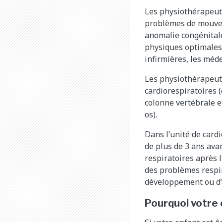
Les physiothérapeute
problèmes de mouvem
anomalie congénitale
physiques optimales 
infirmières, les méd
Les physiothérapeute
cardiorespiratoires 
colonne vertébrale e
os).
Dans l’unité de card
de plus de 3 ans ava
respiratoires après 
des problèmes respir
développement ou d’a
Pourquoi votre 