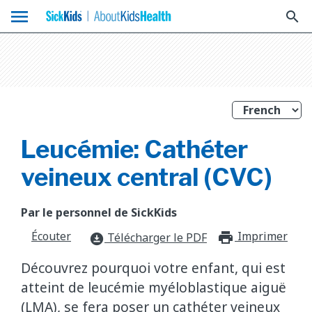
menu
search
Leucémie: Cathéter
veineux central (CVC)
Par le personnel de SickKids
Écouter
Imprimer
print_f
Télécharger le PDF
download_for_offline
Découvrez pourquoi votre enfant, qui est
atteint de leucémie myéloblastique aiguë
(LMA), se fera poser un cathéter veineux