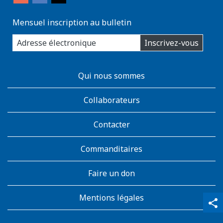
Mensuel inscription au bulletin
enter
Inscrivez-vous
you
email
address:
AboutKidsHealth
Qui nous sommes
Learn
More
Collaborateurs
Contacter
Commanditaires
Faire un don
Mentions légales
qr_code_scanner
content_copy
share