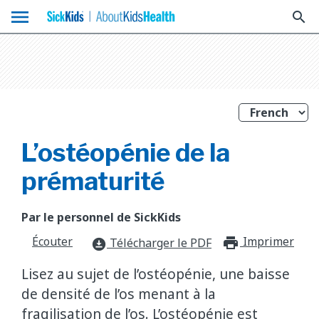
menu
search
L’ostéopénie de la
prématurité
Par le personnel de SickKids
Écouter
Imprimer
print_f
Télécharger le PDF
download_for_offline
Lisez au sujet de l’ostéopénie, une baisse
de densité de l’os menant à la
fragilisation de l’os. L’ostéopénie est