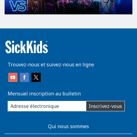
Trouvez-nous et suivez-nous en ligne
Mensuel inscription au bulletin
enter
Inscrivez-vous
you
email
address:
AboutKidsHealth
Qui nous sommes
Learn