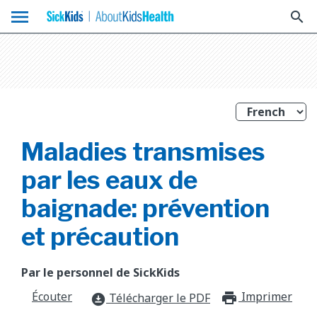
menu
search
Maladies transmises
par les eaux de
baignade: prévention
et précaution
Par le personnel de SickKids
Écouter
Imprimer
print_f
Télécharger le PDF
download_for_offline