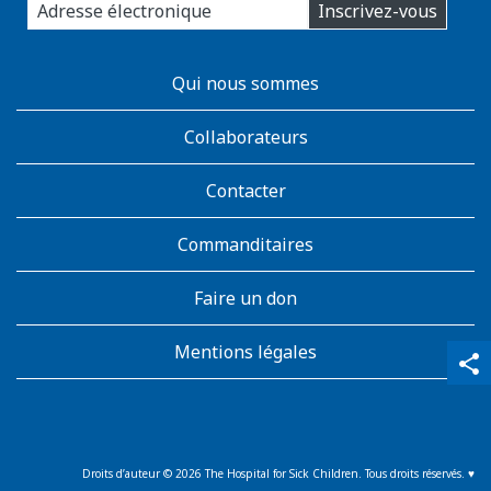
Inscrivez-vous
you
email
address:
AboutKidsHealth
Qui nous sommes
Learn
More
Collaborateurs
Contacter
Commanditaires
Faire un don
Mentions légales
qr_code_scanner
content_copy
share
Droits d’auteur ©
2026
The Hospital for Sick Children. Tous droits réservés. ♥