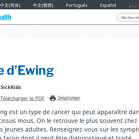
中文(简体)
中文(繁體)
Português
Español
اردو
 d’Ewing
 SickKids
Imprimer
print_for_offli
Télécharger le PDF
ng est un type de cancer qui peut apparaître dan
tissus mous. On le retrouve le plus souvent chez 
es jeunes adultes. Renseignez-vous sur les symp
la façon dont il peut être diagnostiqué et traité.