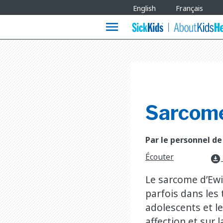
Site
English
Français
Languages
menu
Sarcome
Par le personnel de
Écouter
download_for_offline
Le sarcome d’Ewi
parfois dans les 
adolescents et l
affection et sur 