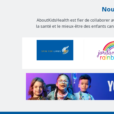
Nou
AboutKidsHealth est fier de collaborer a
la santé et le mieux-être des enfants ca
Our
Sponsors