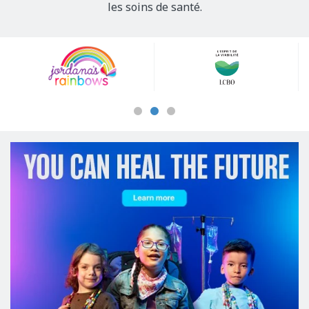
les soins de santé.
Our
Sponsors