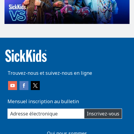
Trouvez-nous et suivez-nous en ligne
Mensuel inscription au bulletin
enter
Inscrivez-vous
you
email
address:
AboutKidsHealth
Qui nous sommes