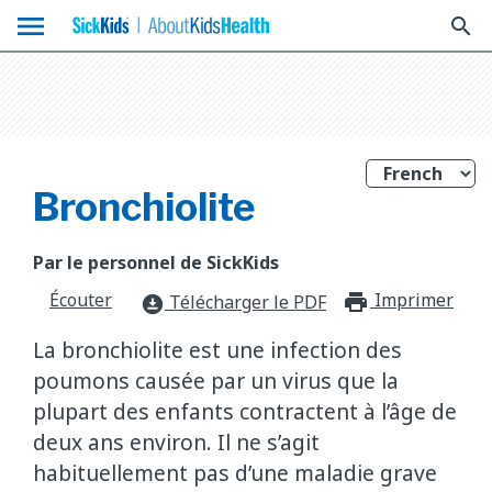
menu
search
Bronchiolite
Par le personnel de SickKids
Écouter
Imprimer
print_f
Télécharger le PDF
download_for_offline
La bronchiolite est une infection des
poumons causée par un virus que la
plupart des enfants contractent à l’âge de
deux ans environ. Il ne s’agit
habituellement pas d’une maladie grave