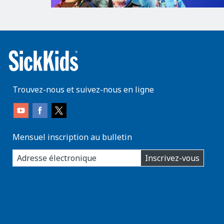
Trouvez-nous et suivez-nous en ligne
Mensuel inscription au bulletin
enter
Inscrivez-vous
you
email
address: