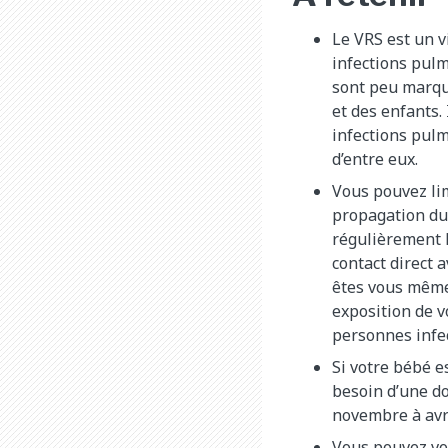
Le VRS est un v
infections pul
sont peu marqu
et des enfants.
infections pulm
d’entre eux.
Vous pouvez lim
propagation du
régulièrement l
contact direct 
êtes vous même
exposition de v
personnes infe
Si votre bébé e
besoin d’une do
novembre à avri
Vous pouvez vo