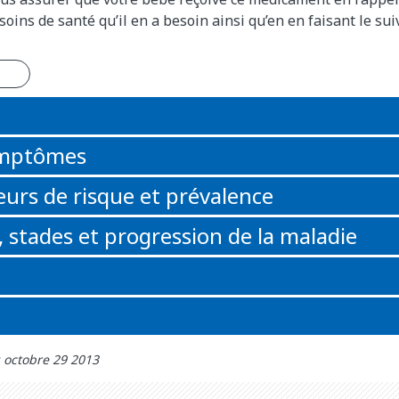
soins de santé qu’il en a besoin ainsi qu’en en faisant le sui
n
ymptômes
eurs de risque et prévalence
 stades et progression de la maladie
: octobre 29 2013