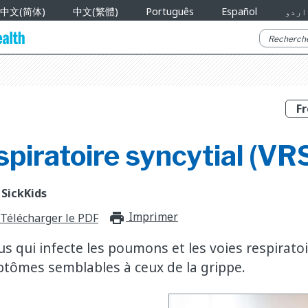
中文(简体)
中文(繁體)
Português
Español
اردو
spiratoire syncytial (VR
 SickKids
Imprimer
print_for_offli
Télécharger le PDF
us qui infecte les poumons et les voies respiratoi
tômes semblables à ceux de la grippe.