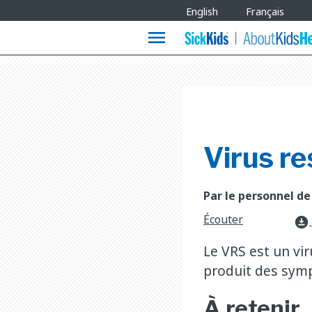
Site
English
Français
Languages
menu
Virus re
Par le personnel de
Écouter
download_for_offline
Le VRS est un vir
produit des symp
À ret​enir