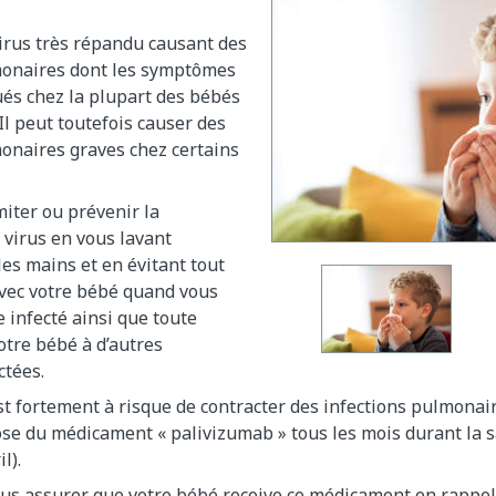
irus très répandu causant des
monaires dont les symptômes
és chez la plupart des bébés
 Il peut toutefois causer des
onaires graves chez certains
iter ou prévenir la
 virus en vous lavant
es mains et en évitant tout
avec votre bébé quand vous
 infecté ainsi que toute
otre bébé à d’autres
ctées.
st fortement à risque de contracter des infections pulmonair
se du médicament « palivizumab » tous les mois durant la s
l).
us assurer que votre bébé reçoive ce médicament en rappel