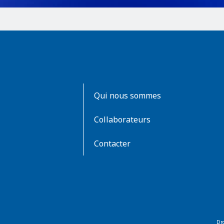
AboutKidsHealth
Qui nous sommes
Learn
More
Collaborateurs
Contacter
Dro