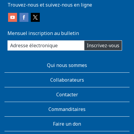
Trouvez-nous et suivez-nous en ligne
Mensuel inscription au bulletin
enter
Inscrivez-vous
you
email
address:
AboutKidsHealth
Qui nous sommes
Learn
More
Collaborateurs
Contacter
Commanditaires
Faire un don