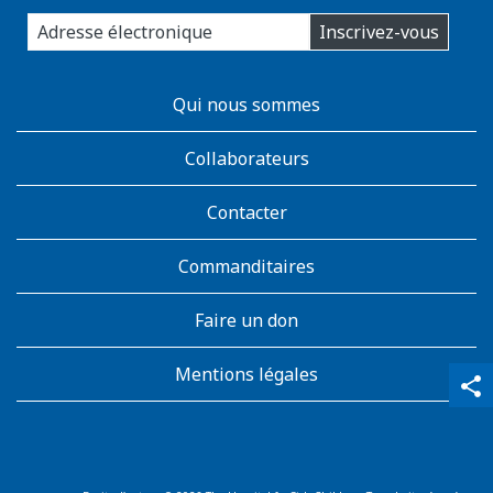
enter
Inscrivez-vous
you
email
address:
AboutKidsHealth
Qui nous sommes
Learn
More
Collaborateurs
Contacter
Commanditaires
Faire un don
Mentions légales
qr_code_scanner
content_copy
share