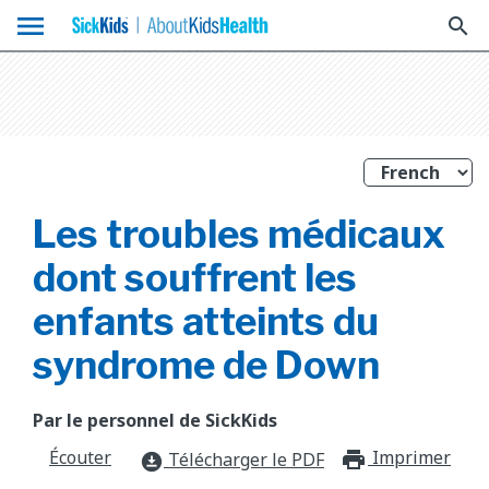
menu
search
Les troubles médicaux
dont souffrent les
enfants atteints du
syndrome de Down
Par le personnel de SickKids
Écouter
Imprimer
print_f
Télécharger le PDF
download_for_offline