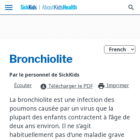
menu
search
Bronchiolite
Par le personnel de SickKids
Écouter
Imprimer
print_f
Télécharger le PDF
download_for_offline
La bronchiolite est une infection des
poumons causée par un virus que la
plupart des enfants contractent à l’âge de
deux ans environ. Il ne s’agit
habituellement pas d’une maladie grave