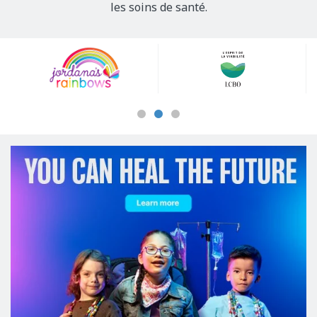
les soins de santé.
Our
Sponsors