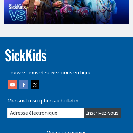
Trouvez-nous et suivez-nous en ligne
Mensuel inscription au bulletin
enter
Inscrivez-vous
you
email
address:
AboutKidsHealth
Qui nous sommes