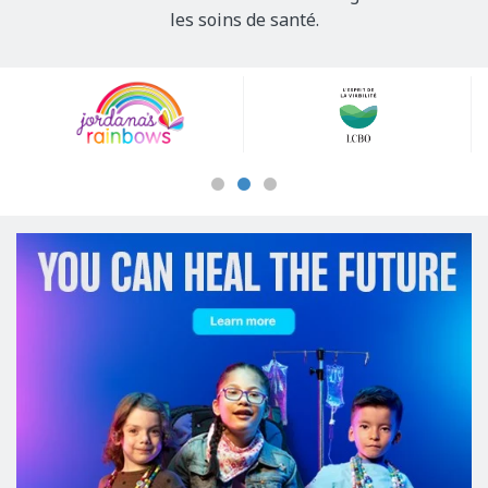
les soins de santé.
Our
Sponsors