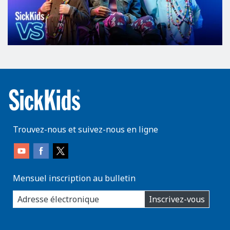
Trouvez-nous et suivez-nous en ligne
Mensuel inscription au bulletin
enter
Inscrivez-vous
you
email
address:
AboutKidsHealth