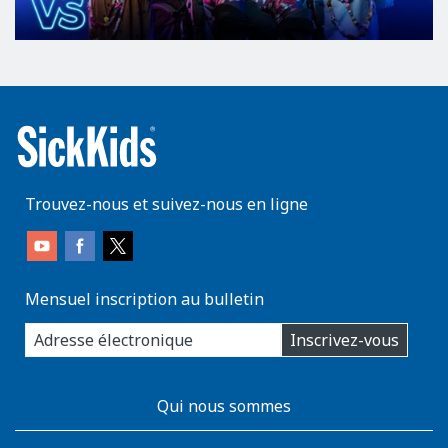
Trouvez-nous et suivez-nous en ligne
Mensuel inscription au bulletin
enter
Inscrivez-vous
you
email
address:
AboutKidsHealth
Qui nous sommes
Learn
More